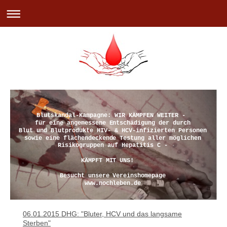
Blutskandal-Kampagne: WIR KÄMPFEN WEITER -
für eine angemessene Entschädigung der durch
Blut und Blutprodukte HIV- & HCV-infizierten Personen
sowie eine flächendeckende Testung aller möglichen
Risikogruppen auf Hepatitis C -
KÄMPFT MIT UNS!
Besucht unsere Vereinshomepage
www.nochleben.de
06.01.2015 DHG: "Bluter, HCV und das langsame
Sterben"