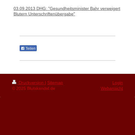
03.09.2013 DHG: "Gesundheitsminister Bahr verweigert
Blutern Unterschriftenübergabe"
Teilen
Druckversion
|
Sitemap
Login
© 2025 Blutskandal.de
Webansicht